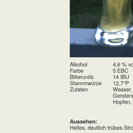
Alkohol
4,6 % vo
Farbe
5 EBC
Bitterunits
14 IBU
Stammwürze
12,7°P
Zutaten
Wasser,
Gersten
Hopfen,
Aussehen:
Helles, deutlich trübes St