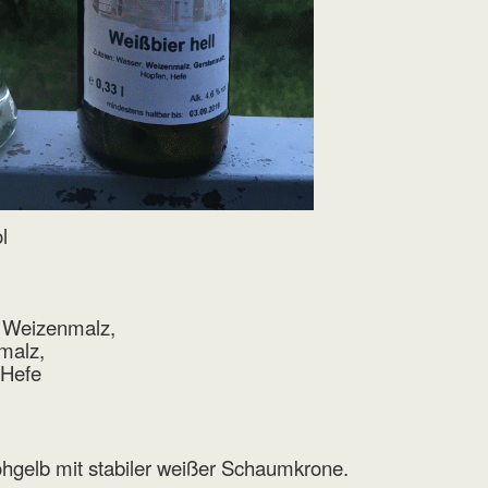
l
 Weizenmalz,
malz,
 Hefe
rohgelb mit stabiler weißer Schaumkrone.