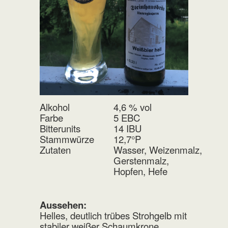
Alkohol
4,6 % vol
Farbe
5 EBC
Bitterunits
14 IBU
Stammwürze
12,7°P
Zutaten
Wasser, Weizenmalz,
Gerstenmalz,
Hopfen, Hefe
Aussehen:
Helles, deutlich trübes Strohgelb mit
stabiler weißer Schaumkrone.